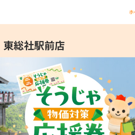
ホ
 東総社駅前店