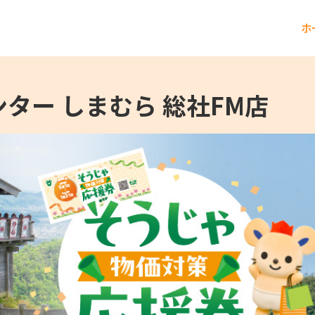
ホ
ター しまむら 総社FM店