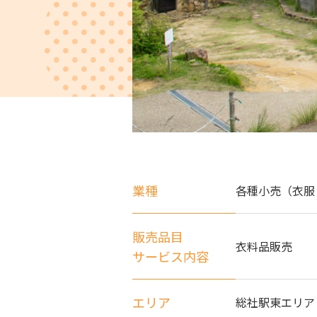
業種
各種小売（衣服
販売品目
衣料品販売
サービス内容
エリア
総社駅東エリア