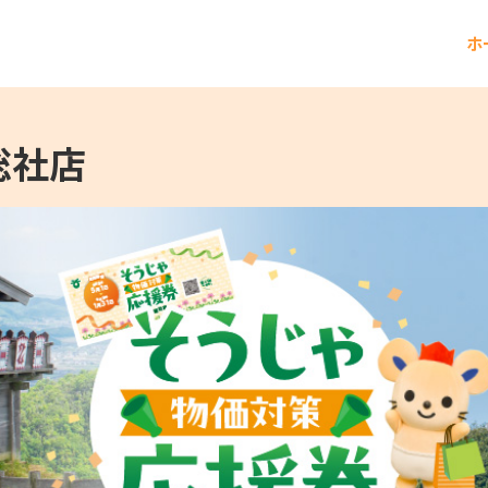
ホ
総社店