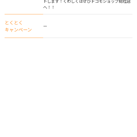
トします！くわしくはぜひドコモショップ総社店
へ！！
とくとく
ー
キャンペーン