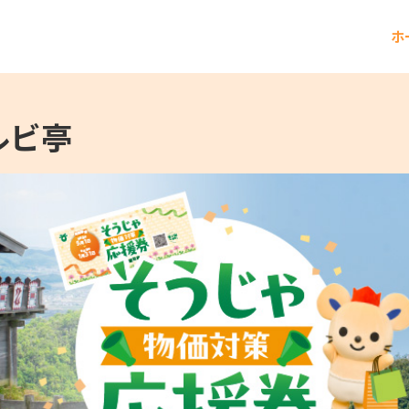
ホ
ルビ亭