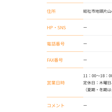
住所
総社市地頭片山4
HP・SNS
ー
電話番号
ー
FAX番号
ー
11：00～18：0
営業日時
定休日：木曜日
（夏期・冬期は
コメント
ー