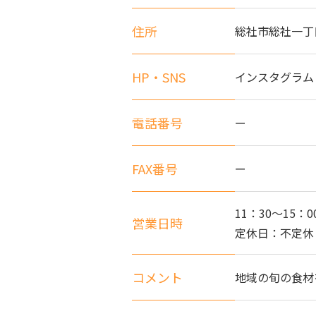
住所
総社市総社一丁目
HP・SNS
インスタグラム @t
電話番号
ー
FAX番号
ー
11：30～15：0
営業日時
定休日：不定休
コメント
地域の旬の食材