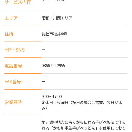
サービス内容
エリア
昭和・川西エリア
住所
総社市種井446
HP・SNS
ー
電話番号
0866-99-2955
FAX番号
ー
9:00～17:00
営業日時
定休日：火曜日（祝日の場合は営業、翌日が休
み）
地元備中地方に古くから伝わる手延べ製法で作ら
れる「かも川半生手延べうどん」を使用しており